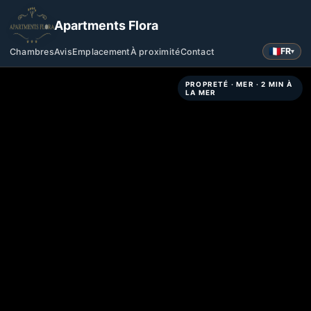
Apartments Flora
FR
Chambres
Avis
Emplacement
À proximité
Contact
▾
PROPRETÉ · MER · 2 MIN À
LA MER