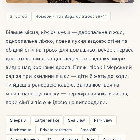
3 гостей
Номери · Ivan Bogorov Street 39-41
Більше місця, ніж очікуєш — двоспальне ліжко,
односпальне ліжко, повна кухня вздовж стіни та
обідній стіл на трьох для домашньої вечері. Тераса
достатньо широка для ледачого сніданку, море
видно над кронами дерев. Пляж, пісок і Морський
сад за три хвилини пішки — діти біжать до води,
ти йдеш з ранковою кавою. Заповнюється на
місяці наперед влітку — перевір наявність зараз,
поки сім'ї з тією ж ідеєю не випередили.
Sleeps 3
Large terrace
Sea view
Park view
Kitchenette
Private bathroom
Free WiFi
Air conditioning
TV
Hairdryer
Iron
Work desk