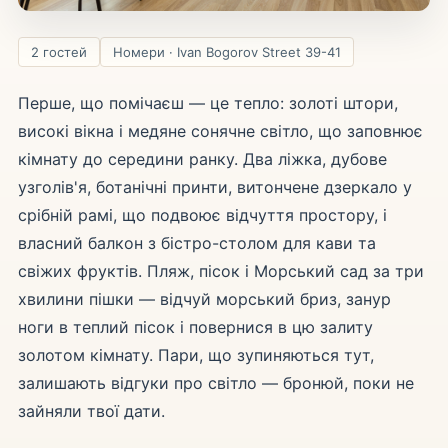
2 гостей
Номери · Ivan Bogorov Street 39-41
Перше, що помічаєш — це тепло: золоті штори,
високі вікна і медяне сонячне світло, що заповнює
кімнату до середини ранку. Два ліжка, дубове
узголів'я, ботанічні принти, витончене дзеркало у
срібній рамі, що подвоює відчуття простору, і
власний балкон з бістро-столом для кави та
свіжих фруктів. Пляж, пісок і Морський сад за три
хвилини пішки — відчуй морський бриз, занур
ноги в теплий пісок і повернися в цю залиту
золотом кімнату. Пари, що зупиняються тут,
залишають відгуки про світло — бронюй, поки не
зайняли твої дати.