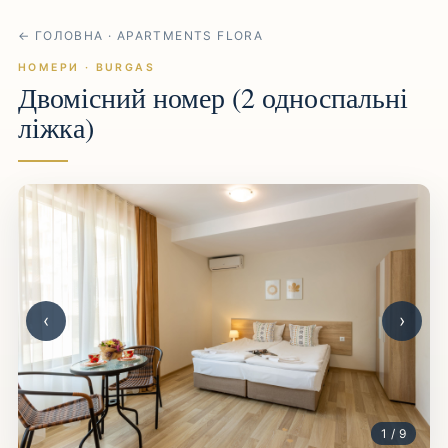
← ГОЛОВНА · APARTMENTS FLORA
НОМЕРИ · BURGAS
Двомісний номер (2 односпальні
ліжка)
‹
›
1 / 9