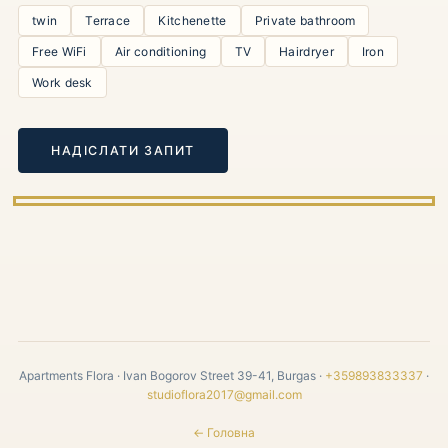
twin
Terrace
Kitchenette
Private bathroom
Free WiFi
Air conditioning
TV
Hairdryer
Iron
Work desk
НАДІСЛАТИ ЗАПИТ
Apartments Flora · Ivan Bogorov Street 39-41, Burgas ·
+359893833337
·
studioflora2017@gmail.com
← Головна