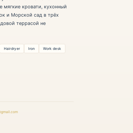
ве мягкие кровати, кухонный
ок и Морской сад в трёх
адовой террасой не
Hairdryer
Iron
Work desk
@gmail.com