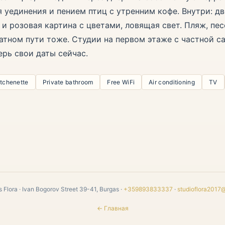
я уединения и пением птиц с утренним кофе. Внутри: д
и розовая картина с цветами, ловящая свет. Пляж, пес
атном пути тоже. Студии на первом этаже с частной с
рь свои даты сейчас.
itchenette
Private bathroom
Free WiFi
Air conditioning
TV
 Flora · Ivan Bogorov Street 39-41, Burgas ·
+359893833337
·
studioflora2017
← Главная