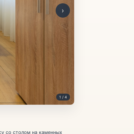
›
1 / 4
су со столом на каменных