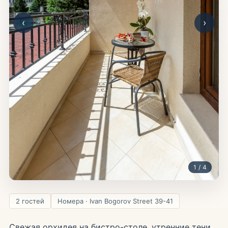
‹
›
1 / 4
2 гостей
Номера · Ivan Bogorov Street 39-41
Свежая орхидея на бистро-столе, утренние тени