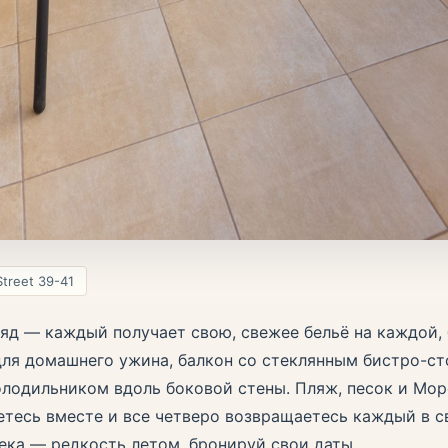
Street 39-41
яд — каждый получает свою, свежее бельё на каждой, 
для домашнего ужина, балкон со стеклянным бистро-ст
олодильником вдоль боковой стены. Пляж, песок и Мор
етесь вместе и все четверо возвращаетесь каждый в 
века — редкость летом, бронируй свои даты.