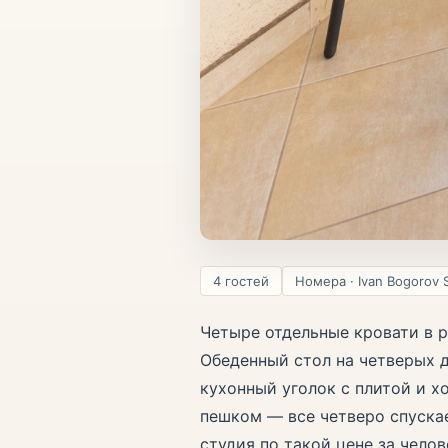
4 гостей
Номера · Ivan Bogorov 
Четыре отдельные кровати в р
Обеденный стол на четверых 
кухонный уголок с плитой и х
пешком — все четверо спуска
студия по такой цене за чело