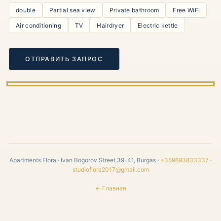
double
Partial sea view
Private bathroom
Free WiFi
Air conditioning
TV
Hairdryer
Electric kettle
ОТПРАВИТЬ ЗАПРОС
Apartments Flora · Ivan Bogorov Street 39-41, Burgas ·
+359893833337
·
studioflora2017@gmail.com
← Главная