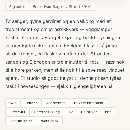
2 gjester
Rom · Ivan Bogorov Street 39-41
To senger, gylne gardiner og en balkong med et
trebistrosett og smijernsrekkverk — vegglamper
kaster et varmt ravfarget skjær og benkbelysningen
varmer kjøkkenkroken om kvelden. Plass til å puste,
alt du trenger, en flaske vin på bordet. Stranden,
sanden og Sjøhagen er tre minutter til fots — nær nok
til å høre parken, men stille nok til å sove med vinduet
åpent. Et studio så godt belyst til denne prisen fylles
raskt i høysesongen — sjekk tilgjengeligheten nå.
twin
Terrace
Kitchenette
Private bathroom
Free WiFi
Air conditioning
TV
Hairdryer
Iron
Electric kettle
Work desk