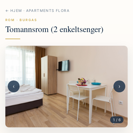
← HJEM · APARTMENTS FLORA
ROM · BURGAS
Tomannsrom (2 enkeltsenger)
‹
›
1 / 6