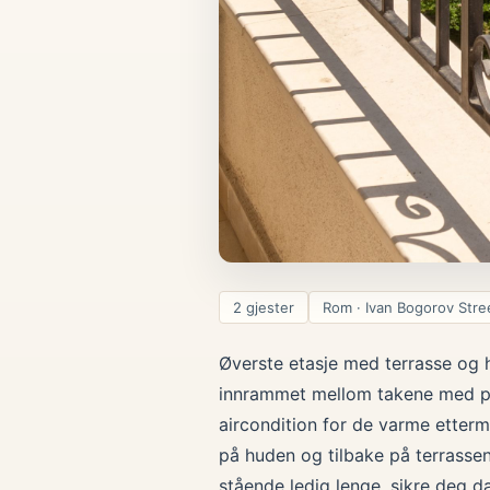
2 gjester
Rom · Ivan Bogorov Stre
Øverste etasje med terrasse og 
innrammet mellom takene med par
aircondition for de varme etter
på huden og tilbake på terrassen
stående ledig lenge, sikre deg d