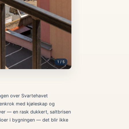
1 / 5
angen over Svartehavet
kkenkrok med kjøleskap og
er — en rask dukkert, saltbrisen
ioer i bygningen — det blir ikke