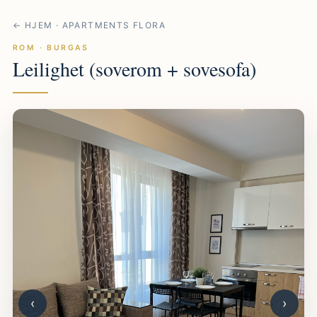
← HJEM · APARTMENTS FLORA
ROM · BURGAS
Leilighet (soverom + sovesofa)
‹
›