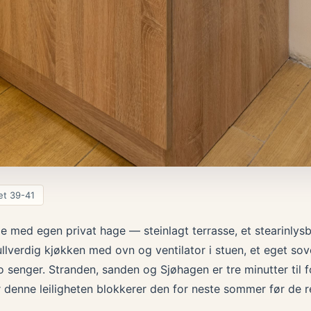
et 39-41
sje med egen privat hage — steinlagt terrasse, et stearinlys
Fullverdig kjøkken med ovn og ventilator i stuen, et eget s
o senger. Stranden, sanden og Sjøhagen er tre minutter til 
r denne leiligheten blokkerer den for neste sommer før de r