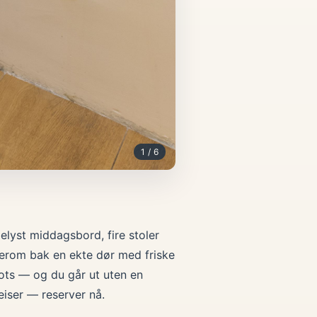
1 / 6
belyst middagsbord, fire stoler
overom bak en ekte dør med friske
fots — og du går ut uten en
eiser — reserver nå.