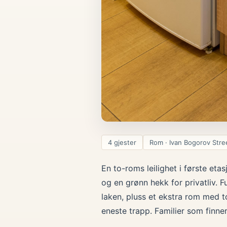
4 gjester
Rom · Ivan Bogorov Stre
En to-roms leilighet i første eta
og en grønn hekk for privatliv. 
laken, pluss et ekstra rom med t
eneste trapp. Familier som finne