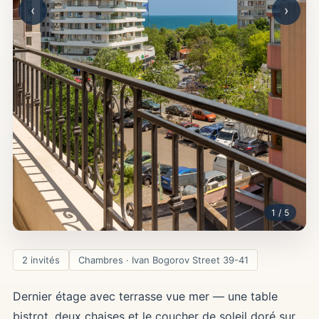
‹
›
1 / 5
2 invités
Chambres · Ivan Bogorov Street 39-41
Dernier étage avec terrasse vue mer — une table
bistrot, deux chaises et le coucher de soleil doré sur