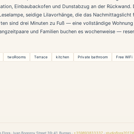
nation, Einbaubackofen und Dunstabzug an der Rückwand. D
Leselampe, seidige Lilavorhänge, die das Nachmittagslicht fi
ten sind drei Minuten zu Fuß — eine vollständige Wohnung
angzeitpaare und Familien buchen es wochenweise — reserv
twoRooms
Terrace
kitchen
Private bathroom
Free WiFi
 Flora · Ivan Bogorov Street 39-41, Burgas ·
+359893833337
·
studioflora2017