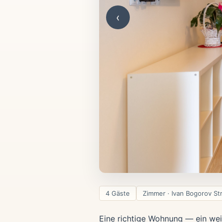
‹
4 Gäste
Zimmer · Ivan Bogorov St
Eine richtige Wohnung — ein we