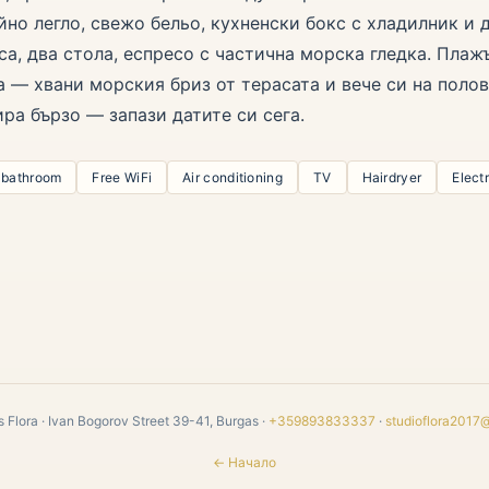
но легло, свежо бельо, кухненски бокс с хладилник и 
са, два стола, еспресо с частична морска гледка. Плаж
а — хвани морския бриз от терасата и вече си на полов
ира бързо — запази датите си сега.
 bathroom
Free WiFi
Air conditioning
TV
Hairdryer
Electr
 Flora · Ivan Bogorov Street 39-41, Burgas ·
+359893833337
·
studioflora2017
← Начало