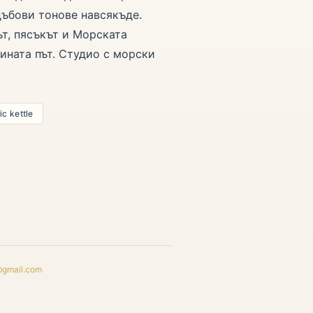
дъбови тонове навсякъде.
ът, пясъкът и Морската
ината път. Студио с морски
ic kettle
@gmail.com