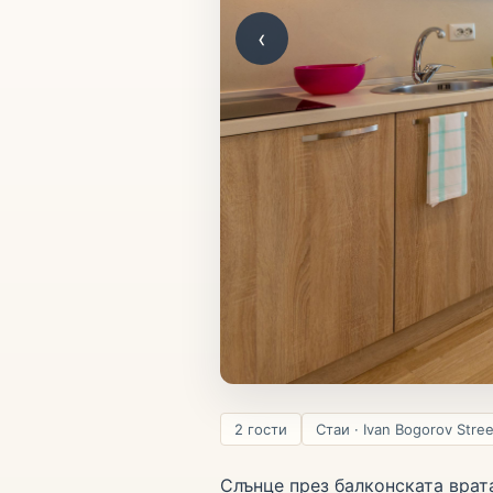
‹
2 гости
Стаи · Ivan Bogorov Stre
Слънце през балконската врат