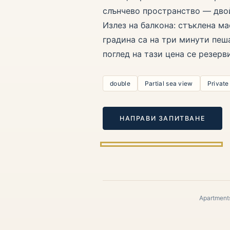
слънчево пространство — двой
Излез на балкона: стъклена ма
градина са на три минути пеш
поглед на тази цена се резерв
double
Partial sea view
Private
НАПРАВИ ЗАПИТВАНЕ
Apartments