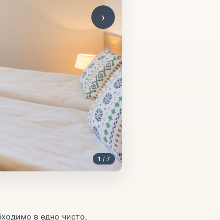
›
1 / 7
бходимо в едно чисто,