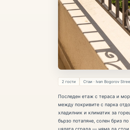
2 гости
Стаи · Ivan Bogorov Stre
Последен етаж с тераса и мор
между покривите с парка отдол
хладилник и климатик за горе
бързо потапяне, солен бриз по
цялата сграда — няма да стои 