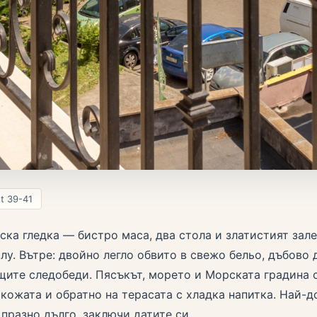
et 39-41
ска гледка — бистро маса, два стола и златистият зал
у. Вътре: двойно легло обвито в свежо бельо, дъбово 
щите следобеди. Пясъкът, морето и Морската градина 
 кожата и обратно на терасата с хладка напитка. Най-д
празно дълго, заключи датите си.