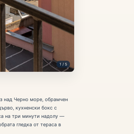
1 / 5
ез над Черно море, обрамчен
дърво, кухненски бокс с
са на три минути надолу —
обрата гледка от тераса в